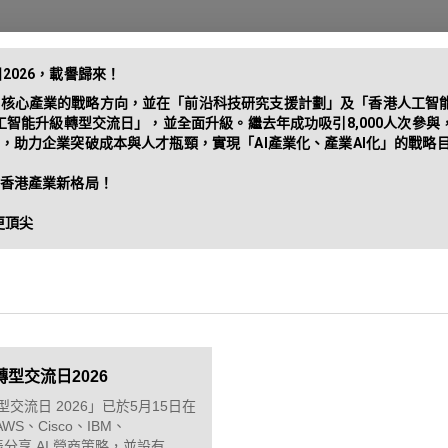
2026，載譽歸來！
為核心產業的戰略方向，並在「前沿科技研究支援計劃」及「香港人工智
人工智能升級轉型交流日」，並全面升級。繼去年成功吸引8,000人次參
昔日活動
企業方案
，助力企業突破成本與人才瓶頸，實現「AI產業化、產業AI化」的戰略目
香港產業新格局！

更頂尖
型交流日2026
交流日 2026」已於5月15日在
、Cisco、IBM、
業代表分享 AI 營商策略，並設有