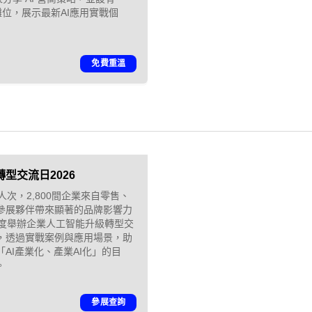
攤位，展示最新AI應用實戰個
免費重溫
型交流日2026
人次，2,800間企業來自零售、
參展夥伴帶來顯著的品牌影響力
再度舉辦企業人工智能升級轉型交
「01親子最愛
，透過實戰案例與應用場景，助
AI產業化、產業AI化」的目
。
2026」｜品牌
參展查詢