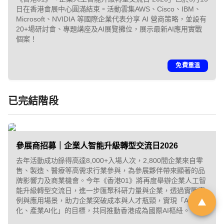
日在香港會展中心圓滿結束。活動雲集AWS、Cisco、IBM、
Microsoft、NVIDIA 等國際企業代表分享 AI 營商策略，並設有
「01親子最愛生活品牌大
20+場研討會、專題講座及AI展覽攤位，展示最新AI應用實戰
個案！
獎 2026」｜品牌招募
免費重溫
由於市場上針對幼兒階段的產品與
服務日趨多元，父母在決策時便需
已完結階段
依賴具備公信力的客觀指標作為參
考。《香港01》「01親子」頻道即
將舉辦第6屆「01親子最愛生活品牌
參展商招募｜企業人智能升級轉型交流日2026
大獎」，旨在發掘並表彰於創新、
去年活動成功錄得高達8,000+入場人次，2,800間企業來自零
服務質素或社會責任上具傑出表現
售、製造、醫療等高需求行業參與，為參展夥伴帶來顯著的品
的親子品牌。
牌影響力及商業機會。今年《香港01》將再度舉辦企業人工智
能升級轉型交流日，進一步匯聚科研力量與企業，透過實戰案
例與應用場景，助力企業突破成本與人才瓶頸，實現「AI產業
立即登記
化、產業AI化」的目標，共同推動香港成為國際AI樞紐。