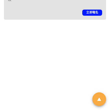
「01親子最愛生活品牌大
立即報名
獎 2026」｜品牌招募
由於市場上針對幼兒階段的產品與
服務日趨多元，父母在決策時便需
依賴具備公信力的客觀指標作為參
考。《香港01》「01親子」頻道即
將舉辦第6屆「01親子最愛生活品牌
大獎」，旨在發掘並表彰於創新、
服務質素或社會責任上具傑出表現
的親子品牌。
立即登記