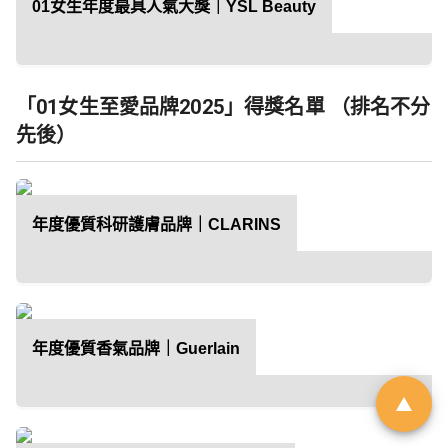
01女生年度最具人氣大獎｜YSL Beauty
「01親子最愛生活品牌大
獎 2026」｜品牌招募
「01女生至愛品牌2025」得獎名單 （排名不分
先後）
由於市場上針對幼兒階段的產品與
服務日趨多元，父母在決策時便需
依賴具備公信力的客觀指標作為參
年度優質科研護膚品牌｜CLARINS
考。《香港01》「01親子」頻道即
將舉辦第6屆「01親子最愛生活品牌
大獎」，旨在發掘並表彰於創新、
服務質素或社會責任上具傑出表現
年度優質香氣品牌｜Guerlain
的親子品牌。
立即登記