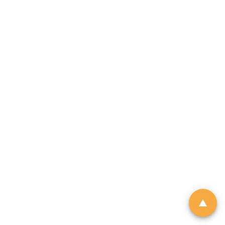
「01親子最愛生活品牌大
獎 2026」｜品牌招募
由於市場上針對幼兒階段的產品與
服務日趨多元，父母在決策時便需
依賴具備公信力的客觀指標作為參
考。《香港01》「01親子」頻道即
將舉辦第6屆「01親子最愛生活品牌
大獎」，旨在發掘並表彰於創新、
服務質素或社會責任上具傑出表現
的親子品牌。
立即登記