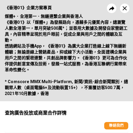
《香港01》企業方案專頁
《香港01》企業方案專頁
媒體+．全港第一．無縫連繫企業與香港人

《香港01》以「媒體+」為發展路向，憑藉多元優質內容，總瀏覽
《香港01》為廣大企業打造線上線下無縫新體驗；無論是線上營銷產
人數全港第一，單月突破500萬*；並善用大數據及開發自家營銷工
品，抑或線下大小活動，全面建構企業與用戶之間的緊密連繫，共創品
具，內容精準呈現於用戶眼前，促成企業與用戶之間的體驗及互
牌影響力。
動。

昔日活動
企業方案
透過網站及手機App，《香港01》為廣大企業打造線上線下無縫新
體驗；無論是線上營銷產品，抑或線下大小活動，全面建構企業與
用戶之間的緊密連繫，共創品牌影響力。《香港01》更可為合作伙
伴提供創意宣傳及技術，發展一站式服務，為香港互聯網行業帶來
革命性變化。

* Comscore MMX Multi-Platform, 新聞/資訊-綜合新聞類別，總
觀眾人數（桌面電腦6+及流動裝置15+），不重覆訪客500.7萬，
2021年10月數據，香港
查詢廣告投放或商業合作詳情
聯絡我們