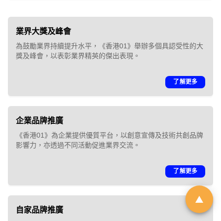
「01親子最愛生活品牌大
業界大獎及峰會
獎 2026」｜品牌招募
為鼓勵業界持續提升水平，《香港01》舉辦多個具認受性的大
獎及峰會，以表彰業界精英的傑出表現。
由於市場上針對幼兒階段的產品與
了解更多
服務日趨多元，父母在決策時便需
依賴具備公信力的客觀指標作為參
考。《香港01》「01親子」頻道即
企業品牌推廣
將舉辦第6屆「01親子最愛生活品牌
《香港01》為企業提供優質平台，以創意宣傳及技術共創品牌
影響力，亦透過不同活動促進業界交流。
大獎」，旨在發掘並表彰於創新、
服務質素或社會責任上具傑出表現
了解更多
的親子品牌。
立即登記
自家品牌推廣