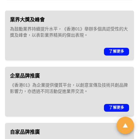
「01親子最愛生活品牌大
業界大獎及峰會
獎 2026」｜品牌招募
為鼓勵業界持續提升水平，《香港01》舉辦多個具認受性的大
獎及峰會，以表彰業界精英的傑出表現。
由於市場上針對幼兒階段的產品與
了解更多
服務日趨多元，父母在決策時便需
依賴具備公信力的客觀指標作為參
考。《香港01》「01親子」頻道即
企業品牌推廣
將舉辦第6屆「01親子最愛生活品牌
《香港01》為企業提供優質平台，以創意宣傳及技術共創品牌
影響力，亦透過不同活動促進業界交流。
大獎」，旨在發掘並表彰於創新、
服務質素或社會責任上具傑出表現
了解更多
的親子品牌。
立即登記
自家品牌推廣