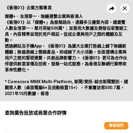
《香港01》企業方案專頁
《香港01》企業方案專頁
媒體+．全港第一．無縫連繫企業與香港人

《香港01》以「媒體+」為發展路向，憑藉多元優質內容，總瀏覽
《香港01》為廣大企業打造線上線下無縫新體驗；無論是線上營銷產
人數全港第一，單月突破500萬*；並善用大數據及開發自家營銷工
品，抑或線下大小活動，全面建構企業與用戶之間的緊密連繫，共創品
具，內容精準呈現於用戶眼前，促成企業與用戶之間的體驗及互
牌影響力。
動。

昔日活動
企業方案
透過網站及手機App，《香港01》為廣大企業打造線上線下無縫新
體驗；無論是線上營銷產品，抑或線下大小活動，全面建構企業與
用戶之間的緊密連繫，共創品牌影響力。《香港01》更可為合作伙
伴提供創意宣傳及技術，發展一站式服務，為香港互聯網行業帶來
革命性變化。

* Comscore MMX Multi-Platform, 新聞/資訊-綜合新聞類別，總
觀眾人數（桌面電腦6+及流動裝置15+），不重覆訪客500.7萬，
2021年10月數據，香港
查詢廣告投放或商業合作詳情
聯絡我們