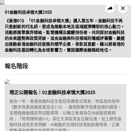
01金融科技卓領大獎2025
《香港01》 「01金融科技卓領大獎」邁入第五年，金融科技不再
只是創新的代名詞，更成為推動本地及區域經濟轉型的核心動力。
活動將匯聚業界領袖、監管機構及關鍵持份者，共同探討金融科技
的未來趨勢與政策突破，並由金融與科技領域的權威評審團，嚴選
昔日活動
企業方案
出推動香港金融科技發展的標竿企業，表彰其貢獻，藉以將香港的
金融科技基因轉化為全球影響力，鞏固國際金融樞紐地位。
報名階段
現正公開報名｜01金融科技卓領大獎2025
過去一年，香港金融科技生態迎來爆發式增長：特區政府發布
《數字資產發展政策宣言2.0》，展現對數字資產發展的願景，
並積極推動穩定幣試驗場等，以確立香港為亞洲虛擬資產樞
紐；「跨境理財通3.0」深化大灣區資金互聯互通，加上綠色金
融科技成效愈見明顯、AI驅動的合規科技等創新應用等，正重
塑香港金融業的全球競爭力版圖。