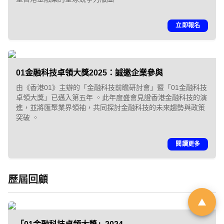
「01親子最愛生活品牌大
立即報名
獎 2026」｜品牌招募
01金融科技卓領大獎2025：誠邀企業參與
由於市場上針對幼兒階段的產品與
由《香港01》主辦的「金融科技前瞻研討會」暨「01金融科技
服務日趨多元，父母在決策時便需
卓領大獎」已邁入第五年 。此年度盛會見證香港金融科技的演
進，並將匯聚業界領袖，共同探討金融科技的未來趨勢與政策
依賴具備公信力的客觀指標作為參
突破 。
考。《香港01》「01親子」頻道即
將舉辦第6屆「01親子最愛生活品牌
閱讀更多
大獎」，旨在發掘並表彰於創新、
服務質素或社會責任上具傑出表現
歷屆回顧
的親子品牌。
立即登記