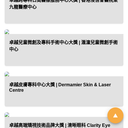
卓越跨專科日間醫療服務中心大獎 | 香港浸信會醫院東
九龍醫療中心
「01親子最愛生活品牌大
獎 2026」｜品牌招募
卓越兒童微創及專科手術中心大獎 | 滙潼兒童微創手術
由於市場上針對幼兒階段的產品與
中心
服務日趨多元，父母在決策時便需
依賴具備公信力的客觀指標作為參
考。《香港01》「01親子」頻道即
將舉辦第6屆「01親子最愛生活品牌
卓越皮膚專科中心大獎 | Dermamier Skin & Laser
大獎」，旨在發掘並表彰於創新、
Centre
服務質素或社會責任上具傑出表現
的親子品牌。
立即登記
卓越高端矯視技術品牌大獎 | 清晰眼科 Clarity Eye