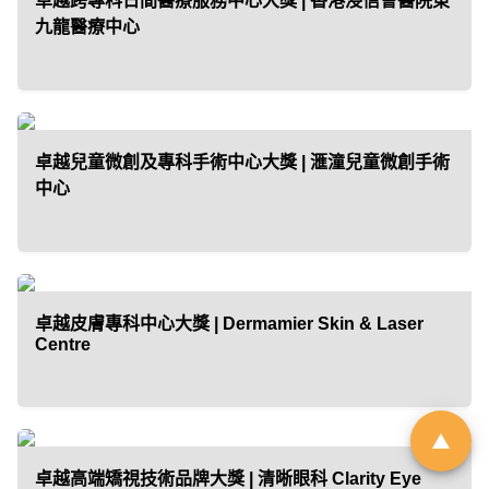
卓越跨專科日間醫療服務中心大獎 | 香港浸信會醫院東
九龍醫療中心
「01親子最愛生活品牌大
獎 2026」｜品牌招募
卓越兒童微創及專科手術中心大獎 | 滙潼兒童微創手術
由於市場上針對幼兒階段的產品與
中心
服務日趨多元，父母在決策時便需
依賴具備公信力的客觀指標作為參
考。《香港01》「01親子」頻道即
將舉辦第6屆「01親子最愛生活品牌
卓越皮膚專科中心大獎 | Dermamier Skin & Laser
大獎」，旨在發掘並表彰於創新、
Centre
服務質素或社會責任上具傑出表現
的親子品牌。
立即登記
卓越高端矯視技術品牌大獎 | 清晰眼科 Clarity Eye