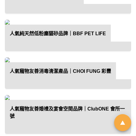
「01親子最愛生活品牌大
獎 2026」｜品牌招募
人氣純天然低粉塵貓砂品牌｜BBF PET LIFE
由於市場上針對幼兒階段的產品與
服務日趨多元，父母在決策時便需
依賴具備公信力的客觀指標作為參
人氣寵物友善消毒清潔產品｜CHOI FUNG 彩豐
考。《香港01》「01親子」頻道即
將舉辦第6屆「01親子最愛生活品牌
大獎」，旨在發掘並表彰於創新、
服務質素或社會責任上具傑出表現
的親子品牌。
人氣寵物友善婚禮及宴會空間品牌｜ClubONE 會所一
號
立即登記