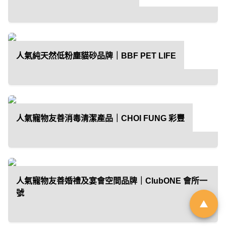
「01親子最愛生活品牌大
獎 2026」｜品牌招募
人氣純天然低粉塵貓砂品牌｜BBF PET LIFE
由於市場上針對幼兒階段的產品與
服務日趨多元，父母在決策時便需
依賴具備公信力的客觀指標作為參
人氣寵物友善消毒清潔產品｜CHOI FUNG 彩豐
考。《香港01》「01親子」頻道即
將舉辦第6屆「01親子最愛生活品牌
大獎」，旨在發掘並表彰於創新、
服務質素或社會責任上具傑出表現
的親子品牌。
人氣寵物友善婚禮及宴會空間品牌｜ClubONE 會所一
號
立即登記