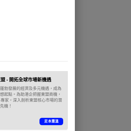
海東盟 - 開拓全球市場新機遇
蓬勃發展的經濟及多元機遇，成為
想起點。為助港企把握東盟商機，
生活品牌大獎
界專家，深入剖析東盟核心市場的潛
先機！
招募
足本重溫