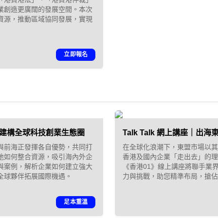
業創造更廣闊的發展空間。本次
資源，推動區域協同發展，實現
立即報名
未來：建構全球科技創業生態圈
Talk Talk 網上講座｜出
與前海正發揮各自優勢，共同打
在全球化浪潮下，東盟市場以其
地如何整合資源，吸引海內外企
香港及國內企業「走出去」的理
「01親子最愛
與案例，解析企業如何建立強大
《香港01》線上講座將聯手業
全球夥伴拓展國際機遇。
力與挑戰，助您精準布局，搶佔
2026」｜品牌
足本重溫