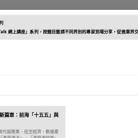
」系列
系列
目邀請不同界別的專家到場分享，促進業界交流。
 Talk 網上講座」系列，按題目邀請不同界別的專家到場分享，促進業界
昔日活動
企業方案
港聯動新篇章：前海「十五五」與
現代服務業、低空經濟、數據產
「港資港法」、「港資港仲裁」