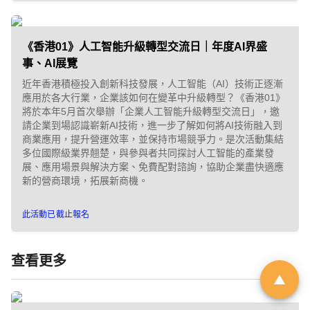
「01親子最愛生活品牌大
《香港01》人工智能升級轉型交流日｜年度AI界盛
獎 2026」｜品牌招募
事、AI展覽
近年香港積極投入創新科技發展，人工智能（AI）技術正逐漸
應用於各大行業，企業該如何在變革中升級轉型？《香港01》
由於市場上針對幼兒階段的產品與
將於本年5月首次舉辦「企業人工智能升級轉型交流日」，邀
請企業到場認識嶄新AI技術，進一步了解如何將AI技術融入到
服務日趨多元，父母在決策時便需
商業應用，提升營運效率，並保持市場競爭力。是次活動集結
依賴具備公信力的客觀指標作為參
多位國際級業界翹楚，與參與者共同探討人工智能的產業發
展、應用場景與解決方案、免費配對諮詢，協助企業盡快適應
考。《香港01》「01親子」頻道即
新的營商環境，拓展新商機。
將舉辦第6屆「01親子最愛生活品牌
大獎」，旨在發掘並表彰於創新、
此活動已截止報名
服務質素或社會責任上具傑出表現
的親子品牌。
查看更多
立即登記