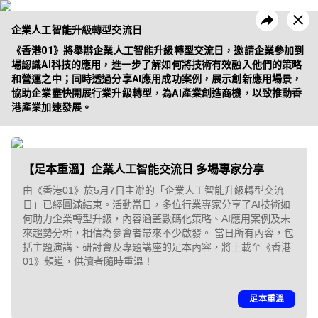
企業人工智能升級轉型交流日
《香港01》將舉辦企業人工智能升級轉型交流日，邀請企業參加到
場認識AI科技的應用，進一步了解如何將技術有效融入他們的策略
和營運之中；同時透過分享AI應用成功案例，展示創新應用場景，
協助企業盡快開展行業升級轉型，為AI產業創造商機，以致推動香
昔日活動
企業方案
港產業加速發展。
【足本重溫】企業人工智能交流日 多場專家分享
由《香港01》於5月7日主辦的「企業人工智能升級轉型交流
日」已經圓滿結束。活動當日，多位行業專家分享了AI技術如
何助力企業轉型升級，內容涵蓋數碼化策略、AI應用案例及未
來趨勢分析，相信為參會者帶來不少啟發。 當日所有內容，包
括主題演講、研討會及專題講座的足本內容，將上載至《香港
01》頻道，供讀者隨時重溫！
足本重溫