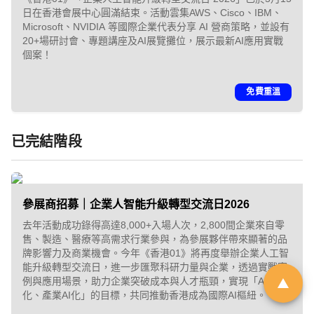
日在香港會展中心圓滿結束。活動雲集AWS、Cisco、IBM、
Microsoft、NVIDIA 等國際企業代表分享 AI 營商策略，並設有
「01親子最愛生活品牌大
20+場研討會、專題講座及AI展覽攤位，展示最新AI應用實戰
個案！
獎 2026」｜品牌招募
免費重溫
由於市場上針對幼兒階段的產品與
服務日趨多元，父母在決策時便需
已完結階段
依賴具備公信力的客觀指標作為參
考。《香港01》「01親子」頻道即
將舉辦第6屆「01親子最愛生活品牌
參展商招募｜企業人智能升級轉型交流日2026
大獎」，旨在發掘並表彰於創新、
去年活動成功錄得高達8,000+入場人次，2,800間企業來自零
服務質素或社會責任上具傑出表現
售、製造、醫療等高需求行業參與，為參展夥伴帶來顯著的品
的親子品牌。
牌影響力及商業機會。今年《香港01》將再度舉辦企業人工智
能升級轉型交流日，進一步匯聚科研力量與企業，透過實戰案
例與應用場景，助力企業突破成本與人才瓶頸，實現「AI產業
立即登記
化、產業AI化」的目標，共同推動香港成為國際AI樞紐。