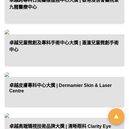
卓越跨專科日間醫療服務中心大獎 | 香港浸信會醫院東
九龍醫療中心
「01親子最愛生活品牌大
獎 2026」｜品牌招募
卓越兒童微創及專科手術中心大獎 | 滙潼兒童微創手術
由於市場上針對幼兒階段的產品與
中心
服務日趨多元，父母在決策時便需
依賴具備公信力的客觀指標作為參
考。《香港01》「01親子」頻道即
將舉辦第6屆「01親子最愛生活品牌
卓越皮膚專科中心大獎 | Dermamier Skin & Laser
大獎」，旨在發掘並表彰於創新、
Centre
服務質素或社會責任上具傑出表現
的親子品牌。
立即登記
卓越高端矯視技術品牌大獎 | 清晰眼科 Clarity Eye