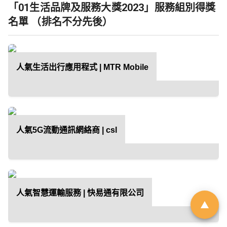
「01生活品牌及服務大獎2023」服務組別得獎
名單 （排名不分先後）
「01親子最愛生活品牌大
獎 2026」｜品牌招募
人氣生活出行應用程式 | MTR Mobile
由於市場上針對幼兒階段的產品與
服務日趨多元，父母在決策時便需
依賴具備公信力的客觀指標作為參
考。《香港01》「01親子」頻道即
人氣5G流動通訊網絡商 | csl
將舉辦第6屆「01親子最愛生活品牌
大獎」，旨在發掘並表彰於創新、
服務質素或社會責任上具傑出表現
的親子品牌。
人氣智慧運輸服務 | 快易通有限公司
立即登記