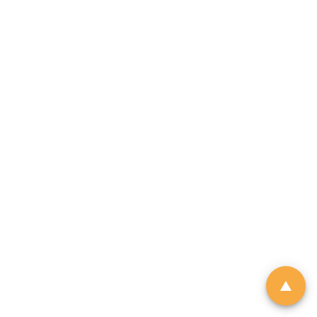
「01親子最愛生活品牌大
獎 2026」｜品牌招募
由於市場上針對幼兒階段的產品與
服務日趨多元，父母在決策時便需
依賴具備公信力的客觀指標作為參
考。《香港01》「01親子」頻道即
將舉辦第6屆「01親子最愛生活品牌
大獎」，旨在發掘並表彰於創新、
服務質素或社會責任上具傑出表現
的親子品牌。
立即登記