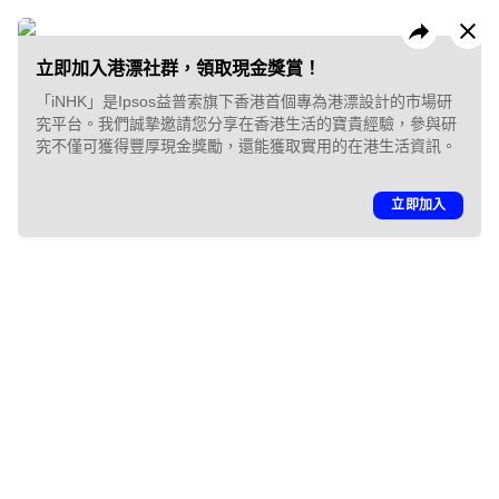
立即加入港漂社群，領取現金獎賞！
「iNHK」是Ipsos益普索旗下香港首個專為港漂設計的市場研
究平台。我們誠摯邀請您分享在香港生活的寶貴經驗，參與研
究不僅可獲得豐厚現金獎勵，還能獲取實用的在港生活資訊。
昔日活動
企業方案
立即加入